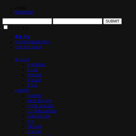
LOGIN
REGISTER
SUBMIT
로그인 유지
회원 가입
아이디/비밀번호 찾기
인증 메일 재발송
회사소개
전국영업점
인사말
경영이념
주요실적
조직도
사업분야
사업분야
S골형 칼라강판
기와형 칼라강판
고기와형 칼라강판
스패니쉬 강판
징크
V형-강판
금속기와