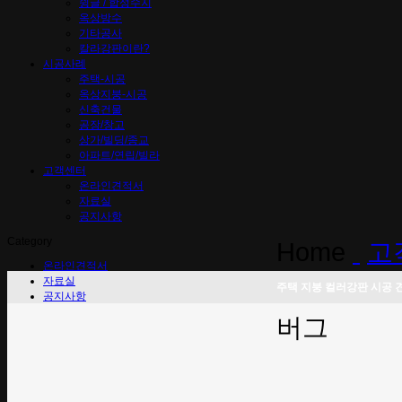
슁글 / 합성수지
옥상방수
기타공사
칼라강판이란?
시공사례
주택-시공
옥상지붕-시공
신축건물
공장/창고
상가/빌딩/종교
아파트/연립/빌라
고객센터
온라인견적서
자료실
공지사항
Category
Home
고
온라인견적서
자료실
주택 지붕 컬러강판 시공 
공지사항
버그
Wanna find something?
Notice
2020년 공동주택 보...
2020-02-04
올해 '슬레이트 처...
2018-02-22
공휴일에도 상담을 ...
2015-02-19