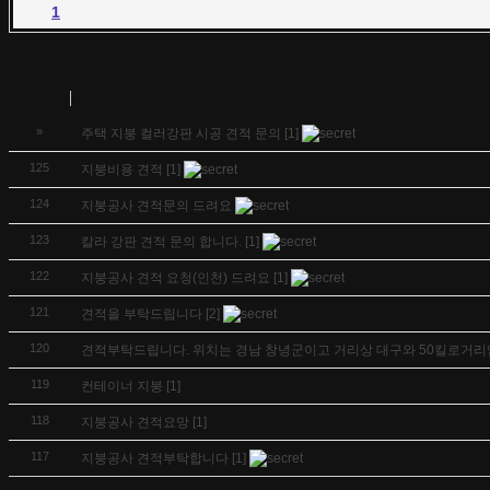
1
»
주택 지붕 컬러강판 시공 견적 문의
[1]
125
지붕비용 견적
[1]
124
지붕공사 견적문의 드려요
123
칼라 강판 견적 문의 합니다.
[1]
122
지붕공사 견적 요청(인천) 드려요
[1]
121
견적을 부탁드립니다
[2]
120
견적부탁드립니다. 위치는 경남 창녕군이고 거리상 대구와 50킬로거
119
컨테이너 지붕
[1]
118
지붕공사 견적요망
[1]
117
지붕공사 견적부탁합니다
[1]